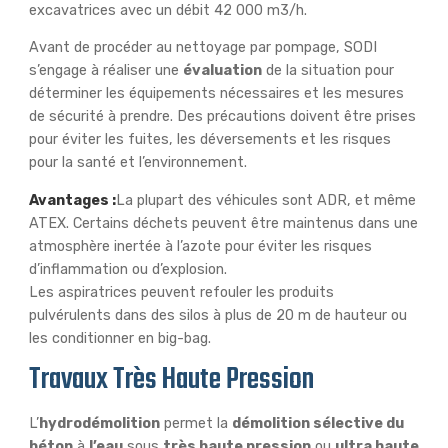
excavatrices avec un débit 42 000 m3/h.
Avant de procéder au nettoyage par pompage, SODI
s’engage à réaliser une
évaluation
de la situation pour
déterminer les équipements nécessaires et les mesures
de sécurité à prendre. Des précautions doivent être prises
pour éviter les fuites, les déversements et les risques
pour la santé et l’environnement.
Avantages :
La plupart des véhicules sont ADR, et même
ATEX. Certains déchets peuvent être maintenus dans une
atmosphère inertée à l’azote pour éviter les risques
d’inflammation ou d’explosion.
Les aspiratrices peuvent refouler les produits
pulvérulents dans des silos à plus de 20 m de hauteur ou
les conditionner en big-bag.
Travaux Très Haute Pression
L’
hydrodémolition
permet la
démolition sélective du
béton
à
l’eau
sous
très haute pression
ou
ultra haute