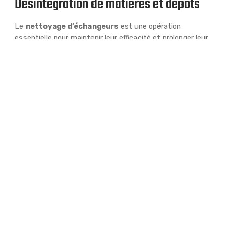
Désintégration de matières et dépôts
Le
nettoyage d’échangeurs
est une opération
essentielle pour maintenir leur efficacité et prolonger leur
durée de vie. Il s’agit de
retirer les dépôts
et les
impuretés
qui se sont accumulés sur les surfaces
d’échange thermique.
SODI réalise le nettoyage d’échangeurs par
jet d’eau à
Haute
et
Ultra Haute Pression
. Cette technique
permet d’obtenir un nettoyage en profondeur, même dans
les zones difficiles d’accès.
Certains échangeurs tubulaires sont nettoyés sur place
après avoir déposé le couvercle. En fonction de
l’environnement et des produits rencontrés, le nettoyage
peut être
manuel
,
semi automatique
, voire même
commandé à distance via des caméras
.
Pour les arrêts, une
aire de lavage
est
aménagée
avec
des bacs de trempage, une chaudière, des bancs de