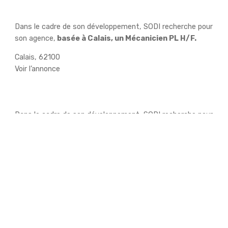
Mécanicien PL H/F
Dans le cadre de son développement, SODI recherche pour
son agence,
basée à Calais, un Mécanicien PL H/F.
Calais, 62100
Voir l’annonce
Chef de chantier H/F
Dans le cadre de son développement, SODI recherche pour
son agence de
Fos-sur-Mer,
un
Chef de chantier H/F.
Fos-sur-Mer, 13039
Voir l’annonce
Chef d’équipe H/F
Dans le cadre de son développement, SODI recherche pour
son agence,
basée à Feyzin, un Chef d’équipe H/F.