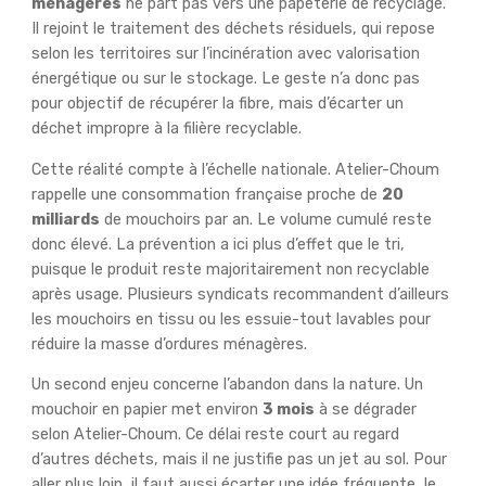
ménagères
ne part pas vers une papeterie de recyclage.
Il rejoint le traitement des déchets résiduels, qui repose
selon les territoires sur l’incinération avec valorisation
énergétique ou sur le stockage. Le geste n’a donc pas
pour objectif de récupérer la fibre, mais d’écarter un
déchet impropre à la filière recyclable.
Cette réalité compte à l’échelle nationale. Atelier-Choum
rappelle une consommation française proche de
20
milliards
de mouchoirs par an. Le volume cumulé reste
donc élevé. La prévention a ici plus d’effet que le tri,
puisque le produit reste majoritairement non recyclable
après usage. Plusieurs syndicats recommandent d’ailleurs
les mouchoirs en tissu ou les essuie-tout lavables pour
réduire la masse d’ordures ménagères.
Un second enjeu concerne l’abandon dans la nature. Un
mouchoir en papier met environ
3 mois
à se dégrader
selon Atelier-Choum. Ce délai reste court au regard
d’autres déchets, mais il ne justifie pas un jet au sol. Pour
aller plus loin, il faut aussi écarter une idée fréquente, le