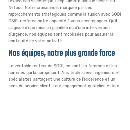
l’expédition scientifique Deep Climate dans le désert du
Néfoud. Notre croissance, marquée par des
rapprochements stratégiques comme la fusion avec SODI
OSIS, renforce notre capacité à vous accompagner. Qu’il
s’agisse d’une mission planifiée ou d’une intervention
d’urgence, nos équipes sont mobilisées pour assurer la
continuité de votre activité.
Nos équipes, notre plus grande force
Le véritable moteur de SODI, ce sont les femmes et les
hommes qui la composent. Nos techniciens, ingénieurs et
spécialistes partagent une culture de l’excellence et un
sens du service client. Leur engagement quotidien et leur
capacité à s’adapter à toutes les situations sont le gage
de la qualité de nos prestations. C’est grâce à leur savoir-
faire que nous pouvons honorer notre promesse : être
votre partenaire de maintenance, en toute confiance.